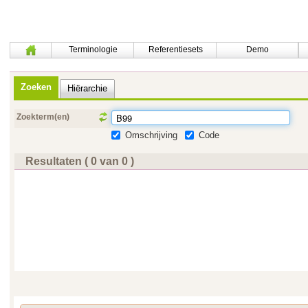
Terminologie
Referentiesets
Demo
Zoeken
Hiërarchie
Zoekterm(en)
Omschrijving
Code
Resultaten ( 0 van 0 )