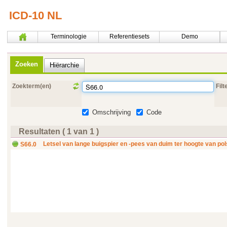
ICD-10 NL
Terminologie
Referentiesets
Demo
Zoeken
Hiërarchie
Zoekterm(en)
Filt
Omschrijving
Code
Resultaten ( 1 van 1 )
Letsel van lange buigspier en -pees van duim ter hoogte van po
S66.0