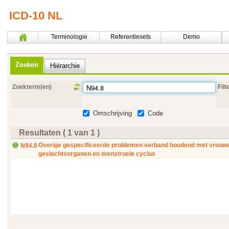
ICD-10 NL
Terminologie
Referentiesets
Demo
Zoeken
Hiërarchie
Zoekterm(en)
Filt
Omschrijving
Code
Resultaten ( 1 van 1 )
Overige gespecificeerde problemen verband houdend met vrouwe
N94.8
geslachtsorganen en menstruele cyclus