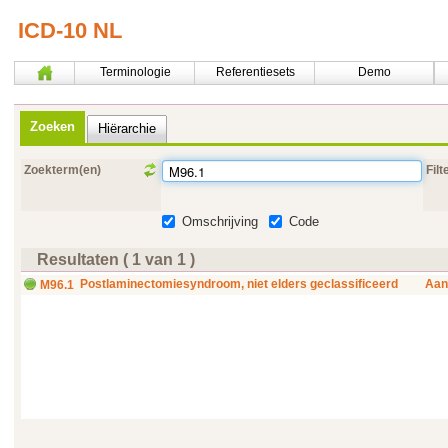
ICD-10 NL
Terminologie
Referentiesets
Demo
Zoeken
Hiërarchie
Zoekterm(en)
Filt
Omschrijving
Code
Resultaten ( 1 van 1 )
Postlaminectomiesyndroom, niet elders geclassificeerd
Aan
M96.1