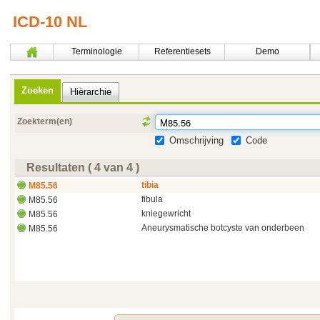
ICD-10 NL
Terminologie
Referentiesets
Demo
Zoeken
Hiërarchie
Zoekterm(en)
Omschrijving
Code
Resultaten ( 4 van 4 )
tibia
M85.56
fibula
M85.56
kniegewricht
M85.56
Aneurysmatische botcyste van onderbeen
M85.56