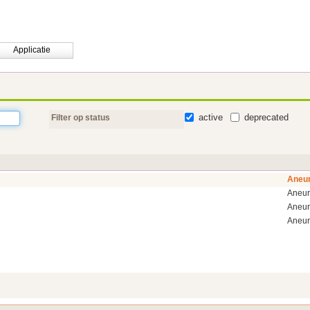
Applicatie
active
deprecated
Filter op status
Aneur
Aneur
Aneur
Aneur