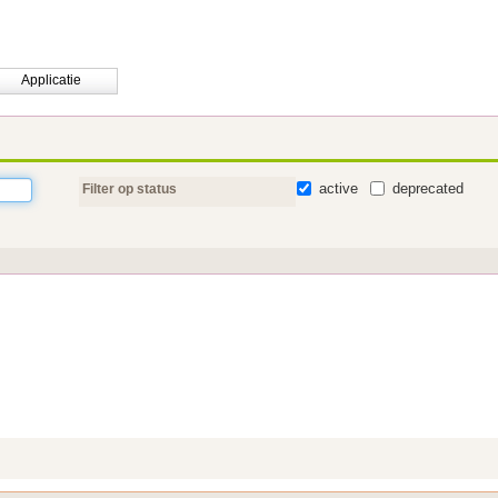
Applicatie
active
deprecated
Filter op status