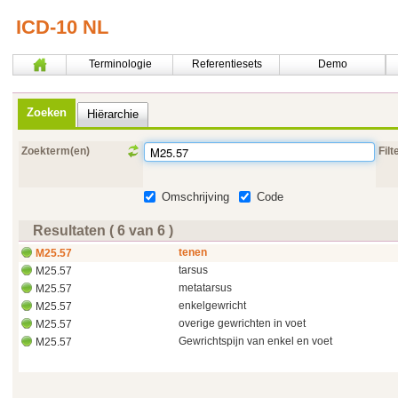
ICD-10 NL
Terminologie
Referentiesets
Demo
Zoeken
Hiërarchie
Zoekterm(en)
Filt
Omschrijving
Code
Resultaten ( 6 van 6 )
tenen
M25.57
tarsus
M25.57
metatarsus
M25.57
enkelgewricht
M25.57
overige gewrichten in voet
M25.57
Gewrichtspijn van enkel en voet
M25.57