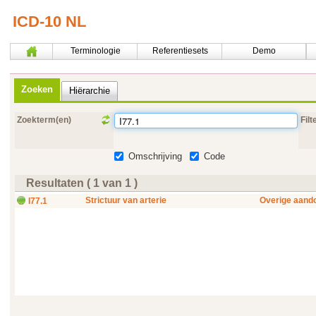
ICD-10 NL
Terminologie
Referentiesets
Demo
Zoeken
Hiërarchie
Zoekterm(en)
Filt
Omschrijving
Code
Resultaten ( 1 van 1 )
Strictuur van arterie
Overige aando
I77.1