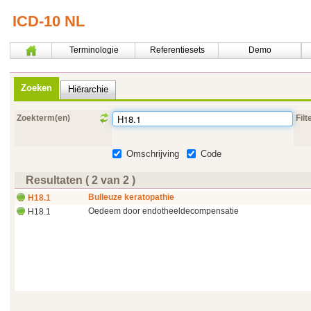
ICD-10 NL
Terminologie
Referentiesets
Demo
Zoeken
Hiërarchie
Zoekterm(en)
Filt
Omschrijving
Code
Resultaten ( 2 van 2 )
Bulleuze keratopathie
H18.1
Oedeem door endotheeldecompensatie
H18.1