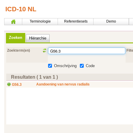
ICD-10 NL
Terminologie
Referentiesets
Demo
Zoeken
Hiërarchie
Zoekterm(en)
Filt
Omschrijving
Code
Resultaten ( 1 van 1 )
Aandoening van nervus radialis
G56.3