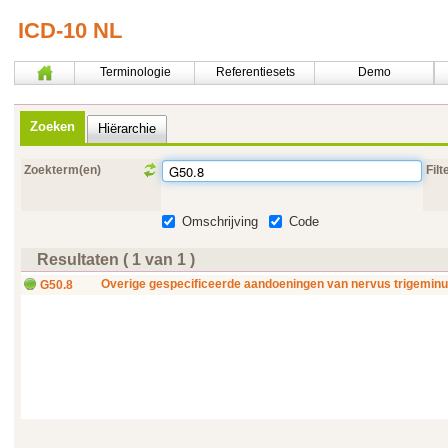
ICD-10 NL
Terminologie
Referentiesets
Demo
Zoeken
Hiërarchie
Zoekterm(en)
Filt
Omschrijving
Code
Resultaten ( 1 van 1 )
Overige gespecificeerde aandoeningen van nervus trigemin
G50.8