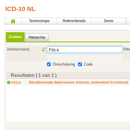
ICD-10 NL
Terminologie
Referentiesets
Demo
Zoeken
Hiërarchie
Zoekterm(en)
Filt
Omschrijving
Code
Resultaten ( 1 van 1 )
Recidiverende depressieve stoornis, momenteel in remissie
F33.4