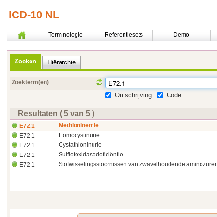
ICD-10 NL
Terminologie
Referentiesets
Demo
Zoeken
Hiërarchie
Zoekterm(en)
Omschrijving
Code
Resultaten ( 5 van 5 )
Methioninemie
E72.1
Homocystinurie
E72.1
Cystathioninurie
E72.1
Sulfietoxidasedeficiëntie
E72.1
Stofwisselingsstoornissen van zwavelhoudende aminozure
E72.1