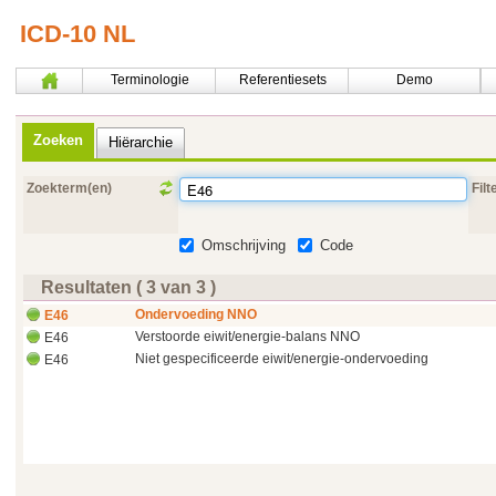
ICD-10 NL
Terminologie
Referentiesets
Demo
Zoeken
Hiërarchie
Zoekterm(en)
Filt
Omschrijving
Code
Resultaten ( 3 van 3 )
Ondervoeding NNO
E46
Verstoorde eiwit/energie-balans NNO
E46
Niet gespecificeerde eiwit/energie-ondervoeding
E46