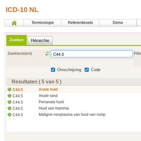
ICD-10 NL
Terminologie
Referentiesets
Demo
Zoeken
Hiërarchie
Zoekterm(en)
Filt
Omschrijving
Code
Resultaten ( 5 van 5 )
Anale huid
C44.5
Anale rand
C44.5
Perianale huid
C44.5
Huid van mamma
C44.5
Maligne neoplasma van huid van romp
C44.5