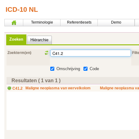
ICD-10 NL
Terminologie
Referentiesets
Demo
Zoeken
Hiërarchie
Zoekterm(en)
Filt
Omschrijving
Code
Resultaten ( 1 van 1 )
Maligne neoplasma van wervelkolom
Maligne neoplasma van
C41.2