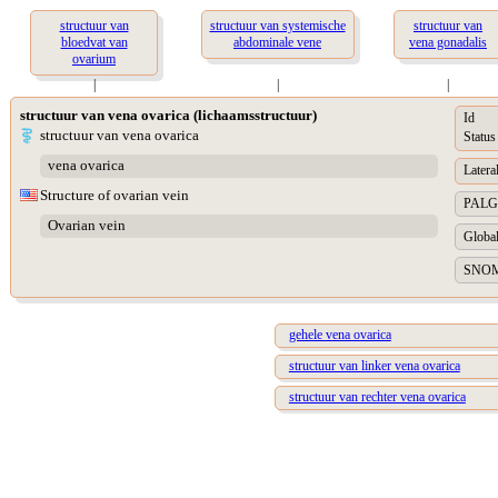
structuur van
structuur van systemische
structuur van
bloedvat van
abdominale vene
vena gonadalis
ovarium
|
|
|
structuur van vena ovarica (lichaamsstructuur)
Id
structuur van vena ovarica
Status
vena ovarica
Lateral
Structure of ovarian vein
PALGA 
Ovarian vein
Global
SNOME
gehele vena ovarica
structuur van linker vena ovarica
structuur van rechter vena ovarica