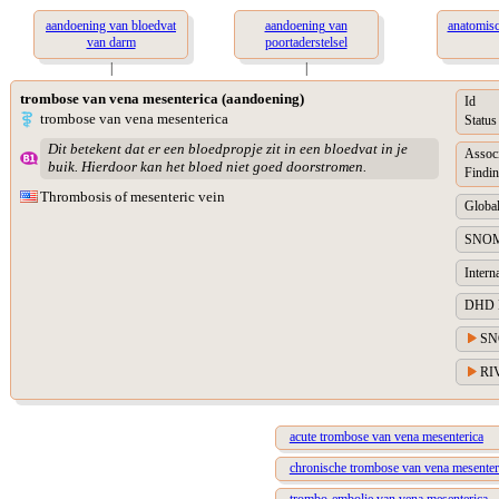
aandoening van bloedvat
aandoening van
anatomisc
van darm
poortaderstelsel
|
|
trombose van vena mesenterica (aandoening)
Id
trombose van vena mesenterica
Status
Dit betekent dat er een bloedpropje zit in een bloedvat in je
Assoc
buik. Hierdoor kan het bloed niet goed doorstromen.
Findin
Thrombosis of mesenteric vein
Global
SNOME
Intern
DHD Di
SN
RIV
acute trombose van vena mesenterica
chronische trombose van vena mesenter