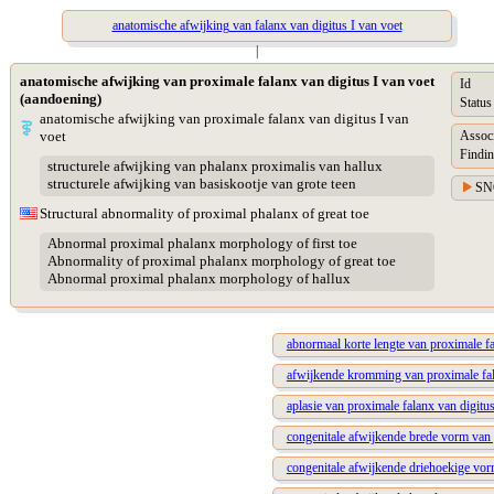
anatomische afwijking van falanx van digitus I van voet
|
anatomische afwijking van proximale falanx van digitus I van voet
Id
(aandoening)
Status
anatomische afwijking van proximale falanx van digitus I van
voet
Assoc
Findin
structurele afwijking van phalanx proximalis van hallux
structurele afwijking van basiskootje van grote teen
SN
Structural abnormality of proximal phalanx of great toe
Abnormal proximal phalanx morphology of first toe
Abnormality of proximal phalanx morphology of great toe
Abnormal proximal phalanx morphology of hallux
abnormaal korte lengte van proximale fa
afwijkende kromming van proximale fala
aplasie van proximale falanx van digitus
congenitale afwijkende brede vorm van 
congenitale afwijkende driehoekige vor