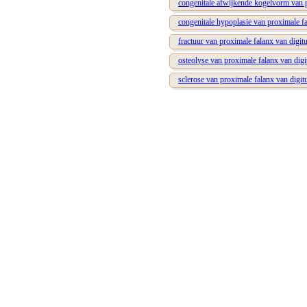
congenitale afwijkende kogelvorm van p
congenitale hypoplasie van proximale fa
fractuur van proximale falanx van digitu
osteolyse van proximale falanx van digi
sclerose van proximale falanx van digit