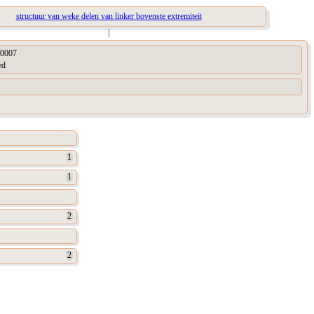
structuur van weke delen van linker bovenste extremiteit
|
0007
ed
1
1
2
2