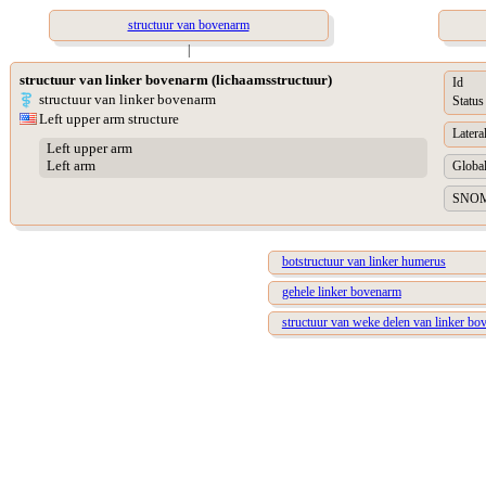
structuur van bovenarm
|
structuur van linker bovenarm (lichaamsstructuur)
Id
structuur van linker bovenarm
Status
Left upper arm structure
Lateral
Left upper arm
Left arm
Global
SNOME
botstructuur van linker humerus
gehele linker bovenarm
structuur van weke delen van linker b