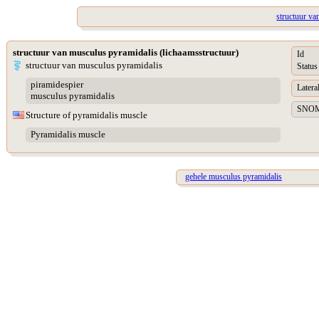
structuur va
structuur van musculus pyramidalis (lichaamsstructuur)
Id
structuur van musculus pyramidalis
Status
piramidespier
Lateral
musculus pyramidalis
SNOME
Structure of pyramidalis muscle
Pyramidalis muscle
gehele musculus pyramidalis