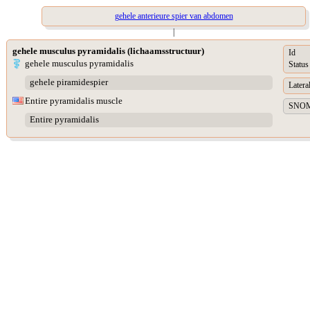
gehele anterieure spier van abdomen
|
gehele musculus pyramidalis (lichaamsstructuur)
Id
gehele musculus pyramidalis
Status
gehele piramidespier
Lateral
Entire pyramidalis muscle
SNOME
Entire pyramidalis