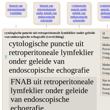
biopsie van
biopsie van
cytologische
cytologi
retroperitoneale
retroperitoneum
punctie onder
punctie
lymfeklier
onder geleide van
geleide van
abdomin
endoscopische
endoscopische
lymfekl
echografie
echografie
|
|
|
|
cytologische punctie uit retroperitoneale lymfeklier onder geleide
Id
van endoscopische echografie (verrichting)
Status
cytologische punctie uit
Metho
Proced
retroperitoneale lymfeklier
Using 
Using 
onder geleide van
Metho
endoscopische echografie
Proced
Using 
FNAB uit retroperitoneale
Has in
Metho
lymfeklier onder geleide
Proced
Using 
van endoscopische
echografie