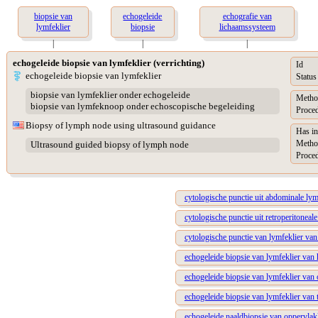
biopsie van
echogeleide
echografie van
lymfeklier
biopsie
lichaamssysteem
|
|
|
echogeleide biopsie van lymfeklier (verrichting)
Id
echogeleide biopsie van lymfeklier
Status
biopsie van lymfeklier onder echogeleide
Metho
biopsie van lymfeknoop onder echoscopische begeleiding
Proced
Biopsy of lymph node using ultrasound guidance
Has in
Metho
Ultrasound guided biopsy of lymph node
Proced
cytologische punctie uit abdominale lym
cytologische punctie uit retroperitonea
cytologische punctie van lymfeklier va
echogeleide biopsie van lymfeklier van 
echogeleide biopsie van lymfeklier van 
echogeleide biopsie van lymfeklier van 
echogeleide naaldbiopsie van oppervlak