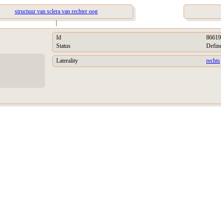
structuur van sclera van rechter oog
|
Id
86619
Status
Defin
Laterality
rechts