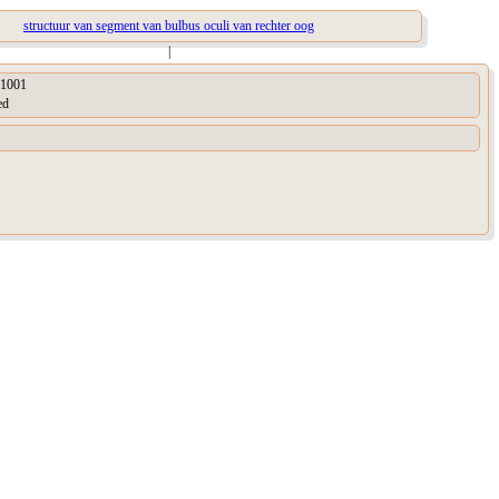
structuur van segment van bulbus oculi van rechter oog
|
1001
ed