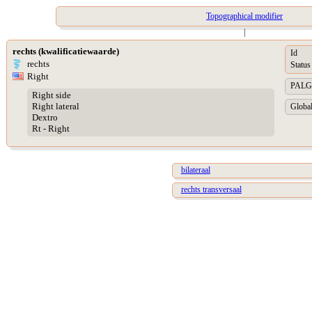
Topographical modifier
|
rechts (kwalificatiewaarde)
Id
rechts
Status
Right
PALGA 
Right side
Right lateral
Global
Dextro
Rt - Right
bilateraal
rechts transversaal