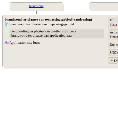
brandwond
|
brandwond ter plaatse van toepassingsgebied (aandoening)
Id
brandwond ter plaatse van toepassingsgebied
Status
verbranding ter plaatse van toedieningsplaats
Assoc
brandwond ter plaatse van applicatieplaats
Findin
Application site burn
Due t
SNOM
SN