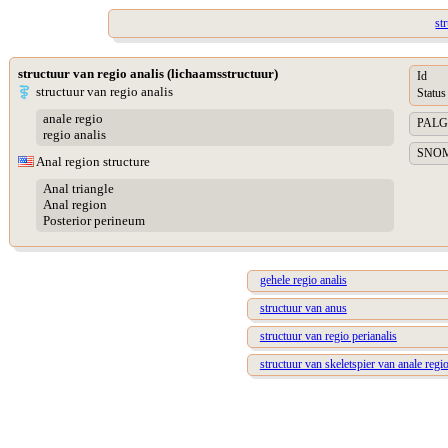
st
structuur van regio analis (lichaamsstructuur)
Id
structuur van regio analis
Status
anale regio
PALGA 
regio analis
SNOME
Anal region structure
Anal triangle
Anal region
Posterior perineum
gehele regio analis
structuur van anus
structuur van regio perianalis
structuur van skeletspier van anale reg