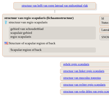
structuur van helft van romp lateraal van midsagittaal vlak
|
structuur van regio scapularis (lichaamsstructuur)
Id
structuur van regio scapularis
Status
gebied van schouderblad
Lateral
scapulair gebied
regio scapularis
SNOME
Structure of scapular region of back
Scapular region of back
gehele regio scapularis
structuur van linker regio scapularis
structuur van musculus trapezius
structuur van rechter regio scapularis
structuur van weke delen van regio scap