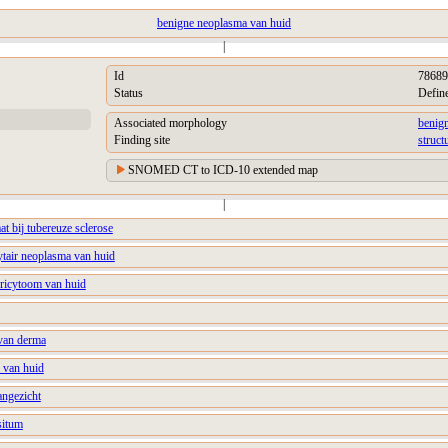
benigne neoplasma van huid
|
Id
78689
Status
Defin
Associated morphology
benig
Finding site
struct
SNOMED CT to ICD-10 extended map
|
at bij tubereuze sclerose
ytair neoplasma van huid
ricytoom van huid
 van derma
m van huid
angezicht
situm