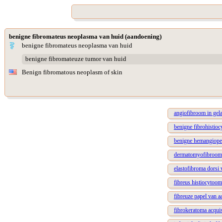
benigne fibromateus neoplasma van huid (aandoening)
benigne fibromateus neoplasma van huid
benigne fibromateuze tumor van huid
Benign fibromatous neoplasm of skin
angiofibroom in gela
benigne fibrohistioc
benigne hemangiope
dermatomyofibroom
elastofibroma dorsi
fibreus histiocytoo
fibreuze papel van a
fibrokeratoma acqui