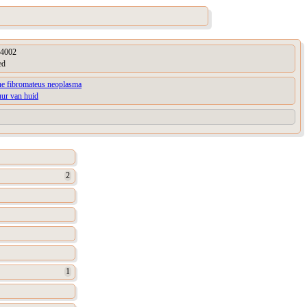
4002
ed
ne fibromateus neoplasma
uur van huid
2
1