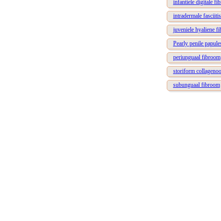
infantiele digitale f
intradermale fasciiti
juveniele hyaliene f
Pearly penile papule
periunguaal fibroom
storiform collageno
subunguaal fibroom