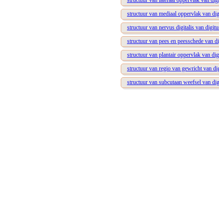
structuur van lateraal oppervlak van digi
structuur van mediaal oppervlak van dig
structuur van nervus digitalis van digitu
structuur van pees en peesschede van di
structuur van plantair oppervlak van dig
structuur van regio van gewricht van dig
structuur van subcutaan weefsel van dig