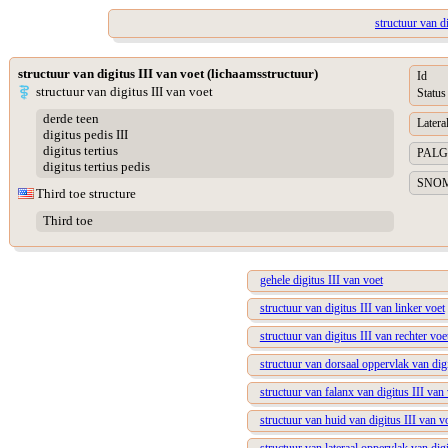
structuur van di
structuur van digitus III van voet (lichaamsstructuur)
Id
structuur van digitus III van voet
Status
derde teen
Lateral
digitus pedis III
digitus tertius
PALGA 
digitus tertius pedis
SNOME
Third toe structure
Third toe
gehele digitus III van voet
structuur van digitus III van linker voet
structuur van digitus III van rechter voe
structuur van dorsaal oppervlak van digi
structuur van falanx van digitus III van
structuur van huid van digitus III van v