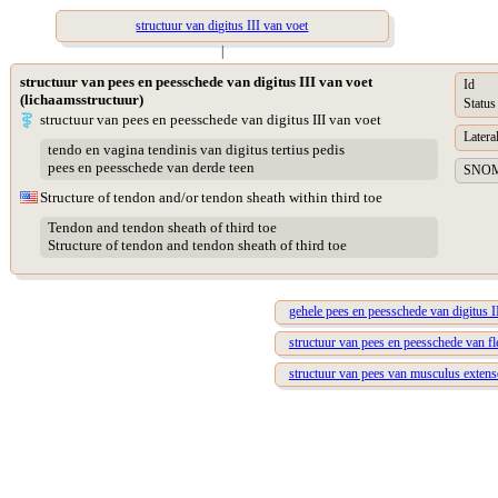
structuur van digitus III van voet
|
structuur van pees en peesschede van digitus III van voet
Id
(lichaamsstructuur)
Status
structuur van pees en peesschede van digitus III van voet
Lateral
tendo en vagina tendinis van digitus tertius pedis
pees en peesschede van derde teen
SNOME
Structure of tendon and/or tendon sheath within third toe
Tendon and tendon sheath of third toe
Structure of tendon and tendon sheath of third toe
gehele pees en peesschede van digitus I
structuur van pees en peesschede van fl
structuur van pees van musculus extenso