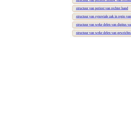
structuur van perifere zenuw van rechte
structuur van periost van rechter hand
structuur van synoviale zak in regio van
structuur van weke delen van digitus va
structuur van weke delen van gewrichts