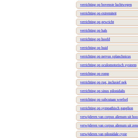
verrichting op bovenste luchtwegen
verrichting op extremiteit
verrichting op gewricht
verrichting op hals
verrichting op hoofd
verrichting op huid
verrichting op nervus splanchnicus
verrichting op oculomotorisch systeem
verrichting op romp
verrichting op rug, inclusief nek
verrichting op sinus pilonidalis
verrichting op subcutaan weefsel
verrichting op sympathisch ganglion
verwijderen van corpus alienum uit hoo
verwijderen van corpus alienum uit ze
verwijderen van pilonidale cyste