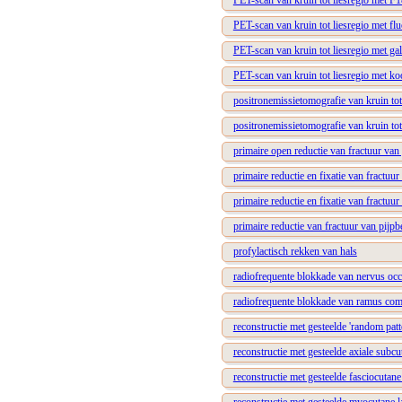
PET-scan van kruin tot liesregio met F1
PET-scan van kruin tot liesregio met flu
PET-scan van kruin tot liesregio met ga
PET-scan van kruin tot liesregio met ko
positronemissietomografie van kruin to
positronemissietomografie van kruin to
primaire open reductie van fractuur van
primaire reductie en fixatie van fractuur
primaire reductie en fixatie van fractuu
primaire reductie van fractuur van pijpb
profylactisch rekken van hals
radiofrequente blokkade van nervus occi
radiofrequente blokkade van ramus co
reconstructie met gesteelde 'random patt
reconstructie met gesteelde axiale subcu
reconstructie met gesteelde fasciocutane