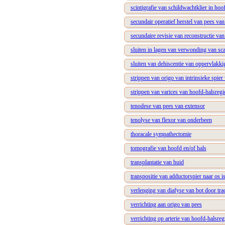
scintigrafie van schildwachtklier in ho
secundair operatief herstel van pees van
secundaire revisie van reconstructie va
sluiten in lagen van verwonding van sca
sluiten van dehiscentie van oppervlakk
strippen van origo van intrinsieke spier
strippen van varices van hoofd-halsregi
tenodese van pees van extensor
tenolyse van flexor van onderbeen
thoracale sympathectomie
tomografie van hoofd en/of hals
transplantatie van huid
transpositie van adductorspier naar os is
verlenging van diafyse van bot door trac
verrichting aan origo van pees
verrichting op arterie van hoofd-halsreg