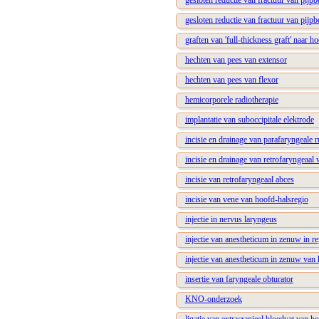
gesloten reductie van fractuur van pijpbe
gesloten reductie van fractuur van pijpbe
graften van 'full-thickness graft' naar h
hechten van pees van extensor
hechten van pees van flexor
hemicorporele radiotherapie
implantatie van suboccipitale elektrode
incisie en drainage van parafaryngeale 
incisie en drainage van retrofaryngeaal 
incisie van retrofaryngeaal abces
incisie van vene van hoofd-halsregio
injectie in nervus laryngeus
injectie van anestheticum in zenuw in r
injectie van anestheticum in zenuw van
insertie van faryngeale obturator
KNO-onderzoek