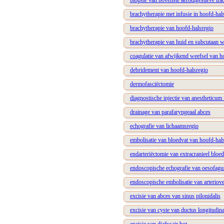
biopsie van bovenste aerodigestieve tra
brachytherapie met infusie in hoofd-hal
brachytherapie van hoofd-halsregio
brachytherapie van huid en subcutaan w
coagulatie van afwijkend weefsel van h
debridement van hoofd-halsregio
dermofasciëctomie
diagnostische injectie van anestheticu
drainage van parafaryngeaal abces
echografie van lichaamsregio
embolisatie van bloedvat van hoofd-hals
endarteriëctomie van extracranieel bloe
endoscopische echografie van oesofagus
endoscopische embolisatie van arteriov
excisie van abces van sinus pilonidalis
excisie van cyste van ductus longitudin