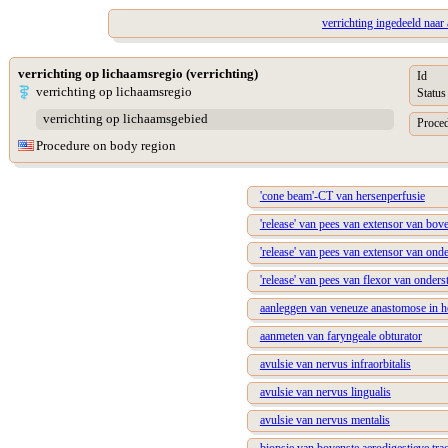
verrichting ingedeeld naa
verrichting op lichaamsregio (verrichting)
Id
verrichting op lichaamsregio
Status
verrichting op lichaamsgebied
Proced
Procedure on body region
'cone beam'-CT van hersenperfusie
'release' van pees van extensor van bove
'release' van pees van extensor van onde
'release' van pees van flexor van onderst
aanleggen van veneuze anastomose in h
aanmeten van faryngeale obturator
avulsie van nervus infraorbitalis
avulsie van nervus lingualis
avulsie van nervus mentalis