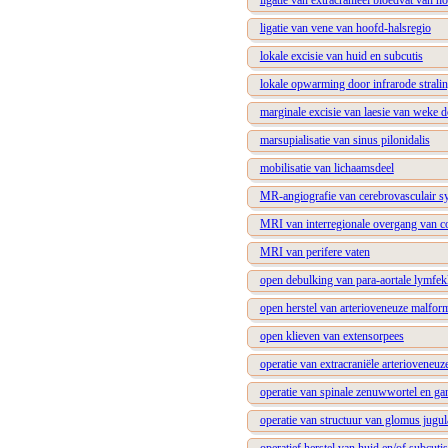
ligatie van extracranieel bloedvat van h
ligatie van vene van hoofd-halsregio
lokale excisie van huid en subcutis
lokale opwarming door infrarode strali
marginale excisie van laesie van weke d
marsupialisatie van sinus pilonidalis
mobilisatie van lichaamsdeel
MR-angiografie van cerebrovasculair s
MRI van interregionale overgang van co
MRI van perifere vaten
open debulking van para-aortale lymfek
open herstel van arterioveneuze malform
open klieven van extensorpees
operatie van extracraniële arterioveneuz
operatie van spinale zenuwwortel en ga
operatie van structuur van glomus jugul