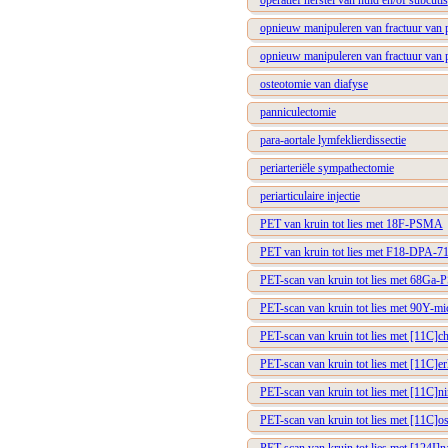
operatief herstel van huid en/of subcutis
opnieuw manipuleren van fractuur van pi
opnieuw manipuleren van fractuur van pi
osteotomie van diafyse
panniculectomie
para-aortale lymfeklierdissectie
periarteriële sympathectomie
periarticulaire injectie
PET van kruin tot lies met 18F-PSMA
PET van kruin tot lies met F18-DPA-7
PET-scan van kruin tot lies met 68Ga
PET-scan van kruin tot lies met 90Y-mi
PET-scan van kruin tot lies met [11C]ch
PET-scan van kruin tot lies met [11C]er
PET-scan van kruin tot lies met [11C]n
PET-scan van kruin tot lies met [11C]os