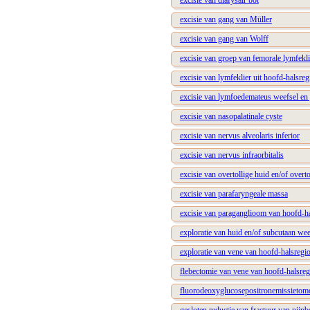
excisie van diafysair bot
excisie van gang van Müller
excisie van gang van Wolff
excisie van groep van femorale lymfekl
excisie van lymfeklier uit hoofd-halsreg
excisie van lymfoedemateus weefsel en 
excisie van nasopalatinale cyste
excisie van nervus alveolaris inferior
excisie van nervus infraorbitalis
excisie van overtollige huid en/of overt
excisie van parafaryngeale massa
excisie van paraganglioom van hoofd-h
exploratie van huid en/of subcutaan wee
exploratie van vene van hoofd-halsregi
flebectomie van vene van hoofd-halsreg
fluorodeoxyglucosepositronemissietomog