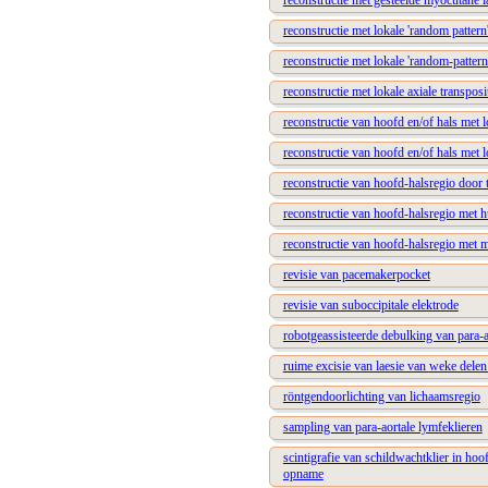
reconstructie met gesteelde myocutane l
reconstructie met lokale 'random pattern
reconstructie met lokale 'random-pattern
reconstructie met lokale axiale transposi
reconstructie van hoofd en/of hals met l
reconstructie van hoofd en/of hals met 
reconstructie van hoofd-halsregio door t
reconstructie van hoofd-halsregio met h
reconstructie van hoofd-halsregio met 
revisie van pacemakerpocket
revisie van suboccipitale elektrode
robotgeassisteerde debulking van para-a
ruime excisie van laesie van weke dele
röntgendoorlichting van lichaamsregio
sampling van para-aortale lymfeklieren
scintigrafie van schildwachtklier in ho
opname