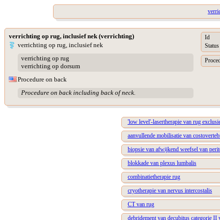
verri
verrichting op rug, inclusief nek (verrichting)
Id
verrichting op rug, inclusief nek
Status
verrichting op rug
Proced
verrichting op dorsum
Procedure on back
Procedure on back including back of neck.
'low level'-lasertherapie van rug exclusi
aanvullende mobilisatie van costoverteb
biopsie van afwijkend weefsel van per
blokkade van plexus lumbalis
combinatietherapie rug
cryotherapie van nervus intercostalis
CT van rug
debridement van decubitus categorie II 