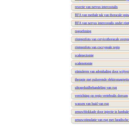
resectie van nervus intercostalis
RFA van mediale tak van thoracale spin
RFA van nervus intercostalis onder rön
rugoefening
röntgenfoto van cervicothoracale overg
röntgenfoto van coccygeale regio
scalenectomie
scalenotomie
stimuleren van ademhaling door wrijve
therapie met pulserende elektromagnetis
ultrageluidbehandeling van rug
verrichting op regio vertebralis dorsum
wassen van huid van rug
zenuwblokkade door injectie in lumbal
zenuwstimulatie van rug met faradische