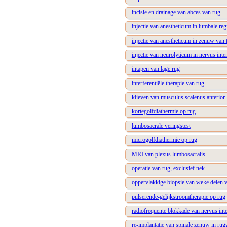
incisie en drainage van abces van rug
injectie van anestheticum in lumbale reg
injectie van anestheticum in zenuw van 
injectie van neurolyticum in nervus inter
intapen van lage rug
interferentiële therapie van rug
klieven van musculus scalenus anterior
kortegolfdiathermie op rug
lumbosacrale veringstest
microgolfdiathermie op rug
MRI van plexus lumbosacralis
operatie van rug, exclusief nek
oppervlakkige biopsie van weke delen 
pulserende-gelijkstroomtherapie op rug
radiofrequente blokkade van nervus inte
re-implantatie van spinale zenuw in ru