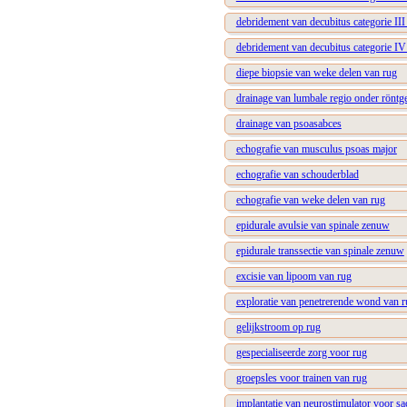
debridement van decubitus categorie III 
debridement van decubitus categorie IV 
diepe biopsie van weke delen van rug
drainage van lumbale regio onder röntg
drainage van psoasabces
echografie van musculus psoas major
echografie van schouderblad
echografie van weke delen van rug
epidurale avulsie van spinale zenuw
epidurale transsectie van spinale zenuw
excisie van lipoom van rug
exploratie van penetrerende wond van r
gelijkstroom op rug
gespecialiseerde zorg voor rug
groepsles voor trainen van rug
implantatie van neurostimulator voor sa