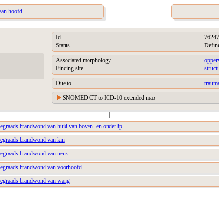
van hoofd
Id
76247
Status
Defin
Associated morphology
opper
Finding site
struct
Due to
trauma
SNOMED CT to ICD-10 extended map
|
egraads brandwond van huid van boven- en onderlip
degraads brandwond van kin
degraads brandwond van neus
degraads brandwond van voorhoofd
degraads brandwond van wang