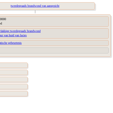
tweedegraads brandwond van aangezicht
|
0000
ed
vlakkige tweedegraads brandwond
uur van huid van facies
tische gebeurtenis