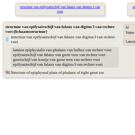
structuur van epifysairschijf van falanx van digitus I van
s
voet
|
structuur van epifysairschijf van falanx van digitus I van rechter
Id
voet (lichaamsstructuur)
Status
structuur van epifysairschijf van falanx van digitus I van rechter
voet
Lateral
lamina epiphysialis van phalanx van hallux van rechter voet
epifysairschijf van falanx van grote teen van rechter voet
groeischijf van kootje van grote teen van rechter voet
epifysairschijf van falanx van digitus I van rechter voet
Structure of epiphyseal plate of phalanx of right great toe