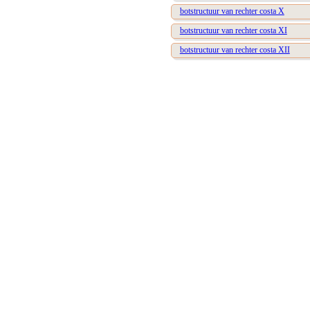
botstructuur van rechter costa X
botstructuur van rechter costa XI
botstructuur van rechter costa XII