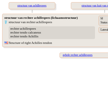
structuur van achillespees
structuur van kuit van 
|
|
structuur van rechter achillespees (lichaamsstructuur)
Id
structuur van rechter achillespees
Status
rechter achillespees
Lateral
rechter tendo calcaneus
rechter tendo Achillis
Structure of right Achilles tendon
gehele rechter achillespees