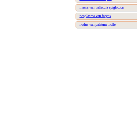
massa van vallecula epiglottica
neoplasma van farynx
nodus van palatum molle