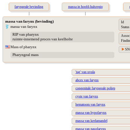
faryngeale bevinding
massa in hoofd-halsregio
|
|
massa van farynx (bevinding)
Id
massa van farynx
Status
RIP van pharynx
Assoc
ruimte-innemend proces van keelholte
Findin
Mass of pharynx
SN
Pharyngeal mass
'tag' van uvula
abces van farynx
congenitale faryngeale poliep
cyste van farynx
hematoom van farynx
massa van hypofarynx
massa van keelamandel
massa van nasofarynx