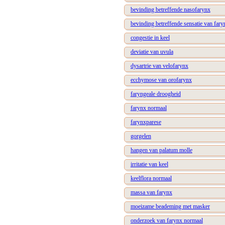
bevinding betreffende nasofarynx
bevinding betreffende sensatie van fary
congestie in keel
deviatie van uvula
dysartrie van velofarynx
ecchymose van orofarynx
faryngeale droogheid
farynx normaal
farynxparese
gorgelen
hangen van palatum molle
irritatie van keel
keelflora normaal
massa van farynx
moeizame beademing met masker
onderzoek van farynx normaal