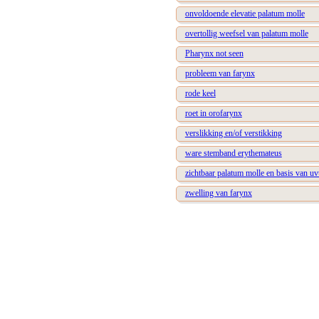
onvoldoende elevatie palatum molle
overtollig weefsel van palatum molle
Pharynx not seen
probleem van farynx
rode keel
roet in orofarynx
verslikking en/of verstikking
ware stemband erythemateus
zichtbaar palatum molle en basis van uv
zwelling van farynx