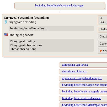
bevinding betreffende bovenste luchtwegen
|
faryngeale bevinding (bevinding)
Id
faryngeale bevinding
Status
bevinding betreffende farynx
Findin
Finding of pharynx
Global
Pharyngeal finding
Genera
Pharyngeal observations
Throat observations
SN
aandoening van farynx
afscheiding uit farynx
aspiratie van maaginhoud in farynx
bevinding betreffende aspect van faryn
bevinding betreffende faryngeale braakr
bevinding betreffende keelamandel
bevinding betreffende Mallampati-score