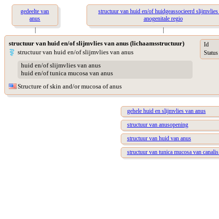
gedeelte van
structuur van huid en/of huidgeassocieerd slijmvlies
anus
anogenitale regio
|
|
structuur van huid en/of slijmvlies van anus (lichaamsstructuur)
Id
structuur van huid en/of slijmvlies van anus
Status
huid en/of slijmvlies van anus
huid en/of tunica mucosa van anus
Structure of skin and/or mucosa of anus
gehele huid en slijmvlies van anus
structuur van anusopening
structuur van huid van anus
structuur van tunica mucosa van canalis