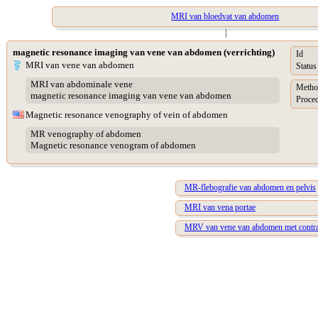
MRI van bloedvat van abdomen
|
magnetic resonance imaging van vene van abdomen (verrichting)
Id
MRI van vene van abdomen
Status
MRI van abdominale vene
Metho
magnetic resonance imaging van vene van abdomen
Proced
Magnetic resonance venography of vein of abdomen
MR venography of abdomen
Magnetic resonance venogram of abdomen
MR-flebografie van abdomen en pelvis
MRI van vena portae
MRV van vene van abdomen met contra