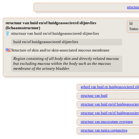
structuu
structuur van huid en/of huidgeassocieerd slijmvlies
Id
(lichaamsstructuur)
Status
structuur van huid en/of huidgeassocieerd slijmvlies
huid en/of huidgeassocieerd slijmvlies
Structure of skin and/or skin-associated mucous membrane
Region consisting of all body skin and directly related mucosa
but excluding mucosa within the body such as the mucous
membrane of the urinary bladder.
geheel van huid en huidgeassocieerd sli
structuur van huid
structuur van huid en/of huidgeassocieer
structuur van huid en/of huidgeassociee
structuur van mucocutane overgang
structuur van tunica conjunctiva