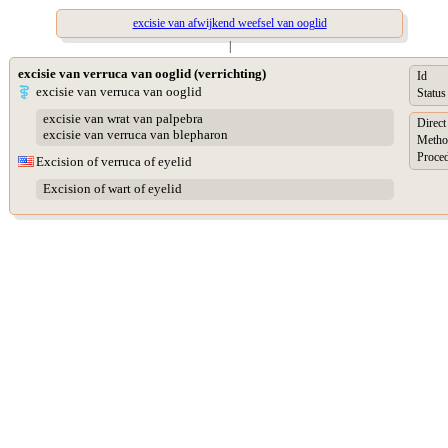
excisie van afwijkend weefsel van ooglid
|
excisie van verruca van ooglid (verrichting)
Id
excisie van verruca van ooglid
Status
excisie van wrat van palpebra
Direc
excisie van verruca van blepharon
Metho
Proced
Excision of verruca of eyelid
Excision of wart of eyelid