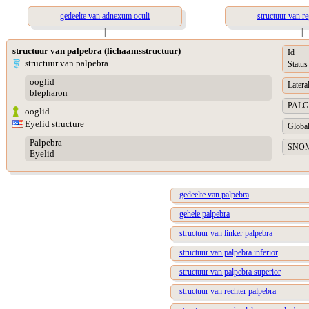
gedeelte van adnexum oculi
structuur van re
|
|
structuur van palpebra (lichaamsstructuur)
Id
structuur van palpebra
Status
ooglid
Lateral
blepharon
PALGA 
ooglid
Eyelid structure
Global
Palpebra
SNOME
Eyelid
gedeelte van palpebra
gehele palpebra
structuur van linker palpebra
structuur van palpebra inferior
structuur van palpebra superior
structuur van rechter palpebra