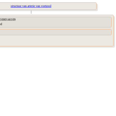
structuur van arterie van voetzool
|
1000146109
ed