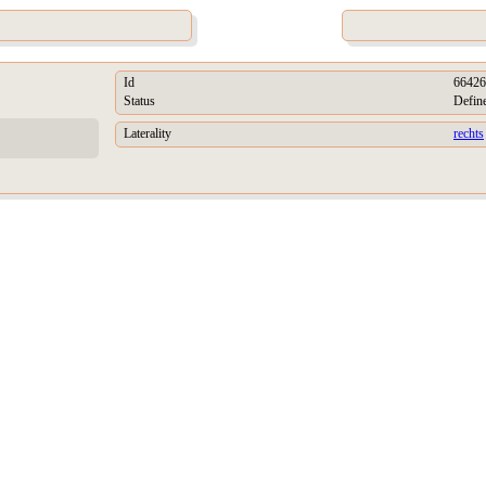
Id
66426
Status
Defin
Laterality
rechts