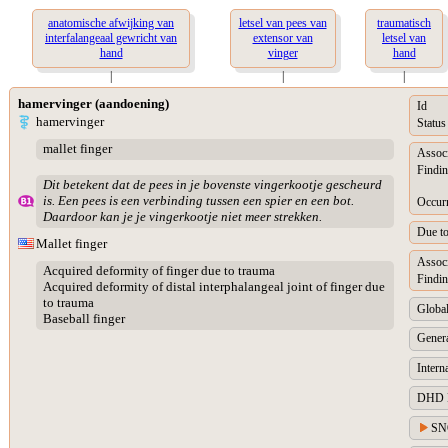
anatomische afwijking van
letsel van pees van
traumatisch
interfalangeaal gewricht van
extensor van
letsel van
hand
vinger
hand
|
|
|
hamervinger (aandoening)
Id
hamervinger
Status
mallet finger
Assoc
Findin
Dit betekent dat de pees in je bovenste vingerkootje gescheurd
is. Een pees is een verbinding tussen een spier en een bot.
Occur
Daardoor kan je je vingerkootje niet meer strekken.
Due t
Mallet finger
Assoc
Acquired deformity of finger due to trauma
Findin
Acquired deformity of distal interphalangeal joint of finger due
to trauma
Global
Baseball finger
Genera
Intern
DHD Di
SN