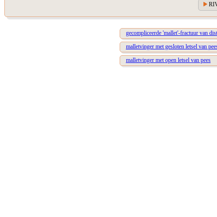
RIV
gecompliceerde 'mallet'-fractuur van dist
malletvinger met gesloten letsel van pee
malletvinger met open letsel van pees