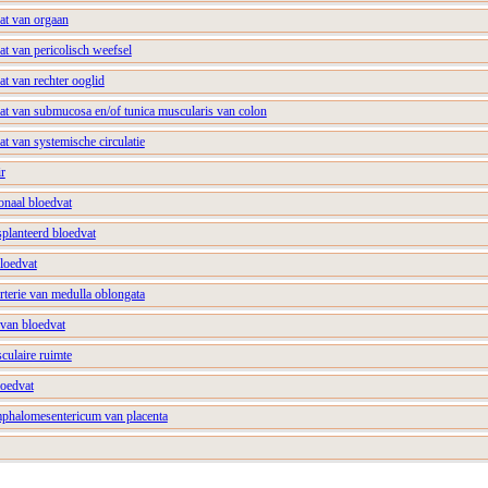
at van orgaan
at van pericolisch weefsel
at van rechter ooglid
vat van submucosa en/of tunica muscularis van colon
at van systemische circulatie
ir
onaal bloedvat
splanteerd bloedvat
bloedvat
arterie van medulla oblongata
 van bloedvat
sculaire ruimte
loedvat
mphalomesentericum van placenta