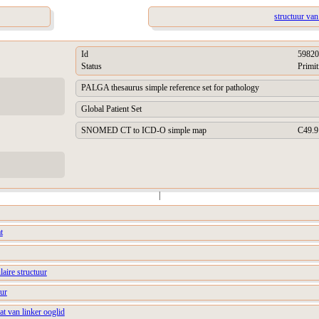
structuur va
Id
59820
Status
Primit
PALGA thesaurus simple reference set for pathology
Global Patient Set
SNOMED CT to ICD-O simple map
C49.9
|
t
laire structuur
uur
at van linker ooglid