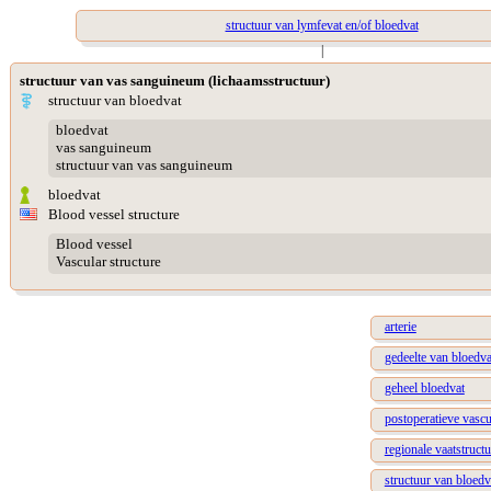
structuur van lymfevat en/of bloedvat
|
structuur van vas sanguineum (lichaamsstructuur)
structuur van bloedvat
bloedvat
vas sanguineum
structuur van vas sanguineum
bloedvat
Blood vessel structure
Blood vessel
Vascular structure
arterie
gedeelte van bloedva
geheel bloedvat
postoperatieve vascu
regionale vaatstruct
structuur van bloedv