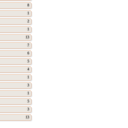
8
1
2
1
13
7
6
5
4
1
3
1
5
3
13