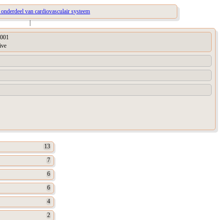
n onderdeel van cardiovasculair systeem
|
001
ive
13
7
6
6
4
2